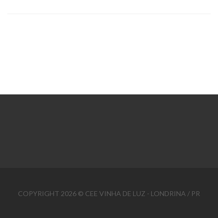
COPYRIGHT 2026 © CEE VINHA DE LUZ - LONDRINA / PR