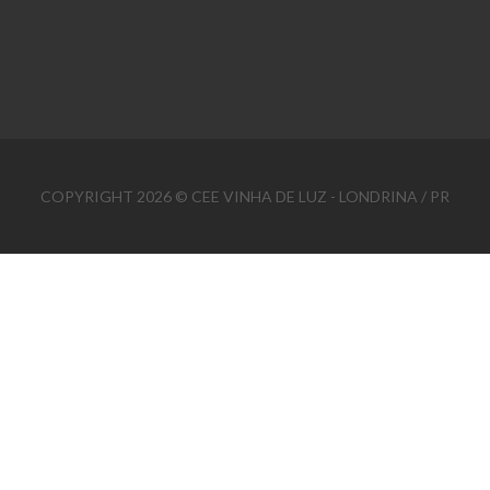
COPYRIGHT 2026 © CEE VINHA DE LUZ - LONDRINA / PR